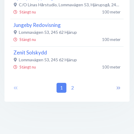
C/O Linas Hårstudio, Lommavägen 53, Hjärupsgå
,
245 62
Hjär
Stängt nu
100 meter
Jungeby Redovisning
Lommavägen 53
,
245 62
Hjärup
Stängt nu
100 meter
Zenit Solskydd
Lommavägen 53
,
245 62
Hjärup
Stängt nu
100 meter
Bygg Kraft Öresund
Lommavägen 53
,
245 62
1
Hjärup
2
Stängt nu
100 meter
Lilla
Lommavägen 53
,
245 62
Hjärup
Stängt nu
100 meter