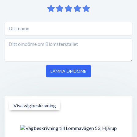
LÄMNA OMDÖME
Visa vägbeskrivning