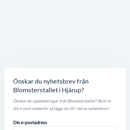
Skånska Grindar
Lommavägen 53
,
245 62
Hjärup
Stängt nu
100 meter
HMC Hjärup Hälsomedicinskt center
Fredriks Väg 1
,
245 62
Hjärup
Stängt nu
550 meter
FTI Station
Klockaregårdsvägen 5C
,
245 62
Hjärup
Öppet nu
550 meter
Önskar du nyhetsbrev från
Blomsterstallet i Hjärup?
Önskar du uppdateringar från Blomsterstallet? Skriv in
din e-post nedanför så läggs du till i deras nyhetsbrev!
Din e-postadress