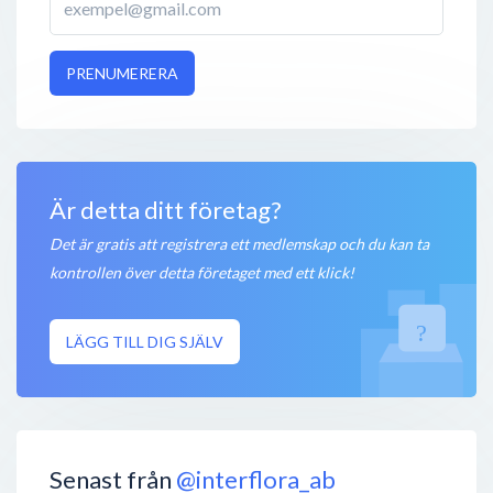
PRENUMERERA
Är detta ditt företag?
Det är gratis att registrera ett medlemskap och du kan ta
kontrollen över detta företaget med ett klick!
LÄGG TILL DIG SJÄLV
Senast från
@interflora_ab