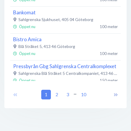
Bankomat
Sahlgrenska Sjukhuset
,
405 04
Göteborg
Öppet nu
100 meter
Bistro Amica
Blå Stråket 5
,
413 46
Göteborg
Öppet nu
100 meter
Pressbyrån Gbg Sahlgrenska Centralkomplexet
Sahlgrenska Blå Stråket 5 Centralkompaniet
,
413 46
Götebor
Öppet nu
150 meter
...
Sahlgrenska Universitetssjukhuset
1
2
3
10
Blå Stråket 5
,
413 45
Göteborg
Öppet nu
150 meter
Yoghurt Bar
Linnégatan 49
,
Göteborg