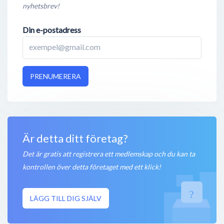
nyhetsbrev!
Din e-postadress
PRENUMERERA
Är detta ditt företag?
Det är gratis att registrera ett medlemskap och du kan ta
kontrollen över detta företaget med ett klick!
LÄGG TILL DIG SJÄLV