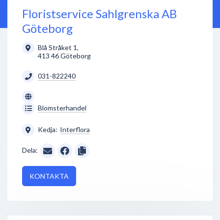
Floristservice Sahlgrenska AB
Göteborg
Blå Stråket 1
,
413 46
Göteborg
031-822240
Blomsterhandel
Kedja:
Interflora
Dela:
KONTAKTA