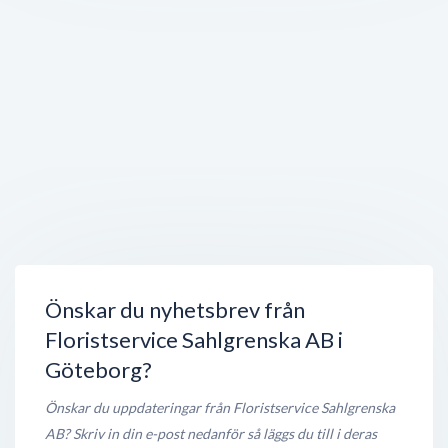
Öppet nu
150 meter
Café Anatomen
Medicinaregatan 3A
,
413 90
Göteborg
Öppet nu
150 meter
Kraniofaciala Enheten
Gröna Stråket 7
,
413 45
Göteborg
Öppet nu
150 meter
Lunchen.nu
Medicinaregatan 8A
,
413 90
Göteborg
Stängt nu
200 meter
Önskar du nyhetsbrev från
Floristservice Sahlgrenska AB i
Göteborg?
Önskar du uppdateringar från Floristservice Sahlgrenska
AB? Skriv in din e-post nedanför så läggs du till i deras