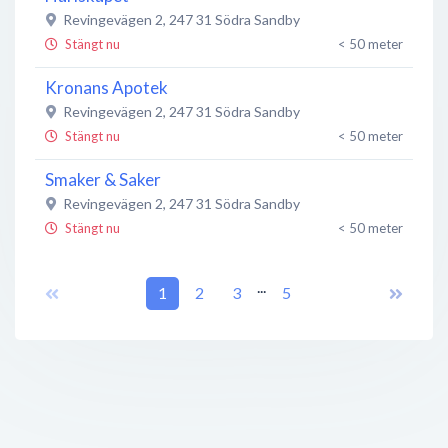
Revingevägen 2
,
247 31
Södra Sandby
Stängt nu
< 50 meter
Kronans Apotek
Revingevägen 2
,
247 31
Södra Sandby
Stängt nu
< 50 meter
Smaker & Saker
Revingevägen 2
,
247 31
Södra Sandby
Stängt nu
< 50 meter
Barnavårdscentralen Södra Sandby
...
1
2
3
5
Revingevägen 2
,
247 31
Södra Sandby
Stängt nu
< 50 meter
hundOmera, världens bästa zoofackhandel
Lundavägen 2 (Byahuset)
,
247 34
Södra Sandby
Stängt nu
100 meter