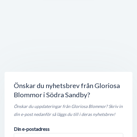
Sparbanken Skåne
Dalbyvägen 4
,
247 31
Södra Sandby
Stängt nu
100 meter
Bankomat
Soldatgränd 3
,
247 31
Södra Sandby
Öppet nu
100 meter
Gå i Skor Christel & Madlein AB
Revingevägen 10 A
,
247 31
Södra Sandby
Stängt nu
150 meter
Önskar du nyhetsbrev från Gloriosa
Blommor i Södra Sandby?
Önskar du uppdateringar från Gloriosa Blommor? Skriv in
din e-post nedanför så läggs du till i deras nyhetsbrev!
Din e-postadress