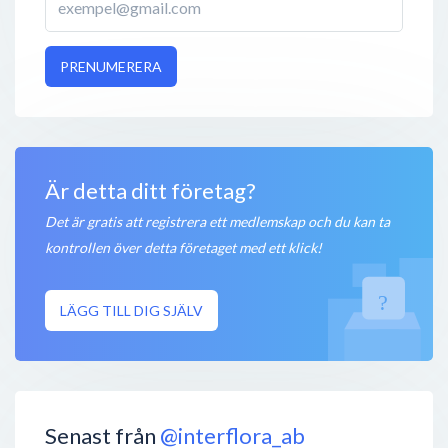
PRENUMERERA
Är detta ditt företag?
Det är gratis att registrera ett medlemskap och du kan ta
kontrollen över detta företaget med ett klick!
LÄGG TILL DIG SJÄLV
Senast från
@interflora_ab