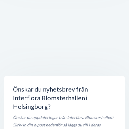
Deluxe Barber Shop
Karlsgatan 12
,
252 24
Helsingborg
Öppet nu
< 50 meter
Naphat Thaimassage
Södra Storgatan 18
,
252 23
Helsingborg
Öppet nu
< 50 meter
Wardrobe
Södra Storgatan 18
,
252 23
Helsingborg
Stängt nu
< 50 meter
Önskar du nyhetsbrev från
Interflora Blomsterhallen i
Helsingborg?
Önskar du uppdateringar från Interflora Blomsterhallen?
Skriv in din e-post nedanför så läggs du till i deras