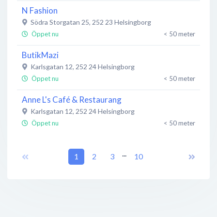
N Fashion
Södra Storgatan 25
,
252 23
Helsingborg
Öppet nu
< 50 meter
ButikMazi
Karlsgatan 12
,
252 24
Helsingborg
Öppet nu
< 50 meter
Anne L's Café & Restaurang
Karlsgatan 12
,
252 24
Helsingborg
Öppet nu
< 50 meter
Åkessons Hair & Tattoo
...
Hälsingborgsvägen 33
1
2
,
263 65
3
Viken
10
Öppet nu
< 50 meter
Monica Akesson Hair
Drottninggatan 13
,
252 21
Helsingborg
Öppet nu
< 50 meter