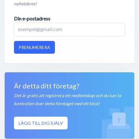
nyhetsbrev!
Din e-postadress
PRENUMERERA
Är detta ditt företag?
Det är gratis att registrera ett medlemskap och du kan ta
kontrollen över detta företaget med ett klick!
LÄGG TILL DIG SJÄLV