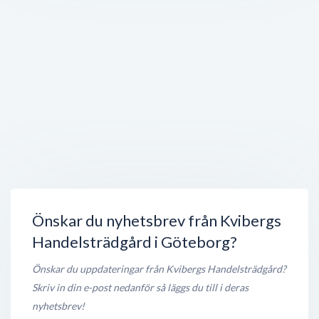
B.Kay Fashion
Kviberg Marknad
,
415 28
Göteborg
Öppet nu
250 meter
Pizzeria Capricciosa
Lars Kaggsgatan 45
,
415 04
Göteborg
Öppet nu
250 meter
Salong Babylon
Lars Kaggsgatan 39 A
,
415 04
Göteborg
Stängt nu
300 meter
Önskar du nyhetsbrev från Kvibergs
Handelsträdgård i Göteborg?
Önskar du uppdateringar från Kvibergs Handelsträdgård?
Skriv in din e-post nedanför så läggs du till i deras
nyhetsbrev!