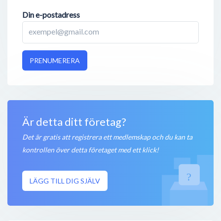
Din e-postadress
PRENUMERERA
Är detta ditt företag?
Det är gratis att registrera ett medlemskap och du kan ta
kontrollen över detta företaget med ett klick!
LÄGG TILL DIG SJÄLV