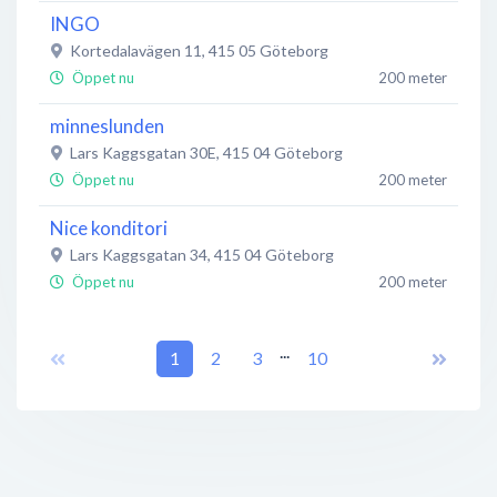
INGO
Kortedalavägen 11
,
415 05
Göteborg
Öppet nu
200 meter
minneslunden
Lars Kaggsgatan 30E
,
415 04
Göteborg
Öppet nu
200 meter
Nice konditori
Lars Kaggsgatan 34
,
415 04
Göteborg
Öppet nu
200 meter
Indian Ocean Indisk Restaurang
...
Lars Kaggsgatan 38
1
,
2
415 04
3
Göteborg
10
Öppet nu
200 meter
Salong Bellevue
Fänriksg. 10
,
415 04
Göteborg
Stängt nu
200 meter