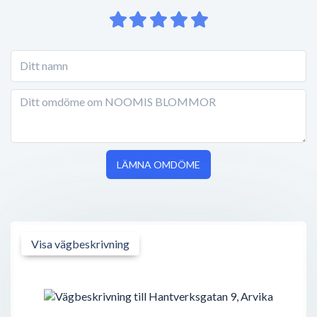
LÄMNA OMDÖME
Visa vägbeskrivning