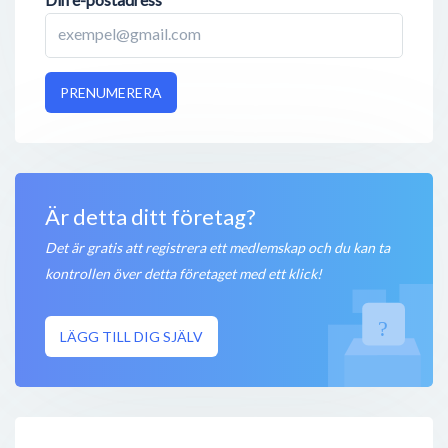
PRENUMERERA
Är detta ditt företag?
Det är gratis att registrera ett medlemskap och du kan ta
kontrollen över detta företaget med ett klick!
LÄGG TILL DIG SJÄLV