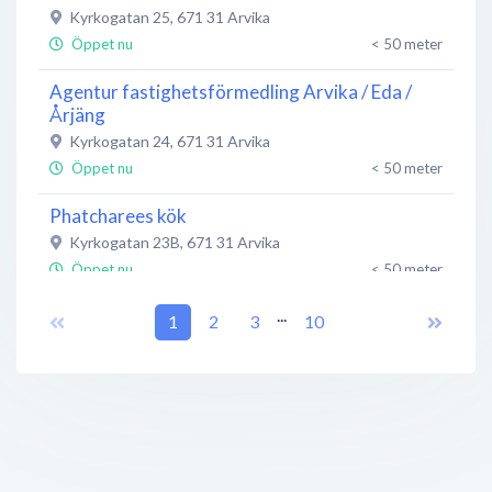
Kyrkogatan 25
,
671 31
Arvika
Öppet nu
< 50 meter
Agentur fastighetsförmedling Arvika / Eda /
Årjäng
Kyrkogatan 24
,
671 31
Arvika
Öppet nu
< 50 meter
Phatcharees kök
Kyrkogatan 23B
,
671 31
Arvika
Öppet nu
< 50 meter
...
Bergqvist Skor
1
2
3
10
Hantverksgatan 8
,
227 36
Lund
Öppet nu
< 50 meter
KappAhl
Kyrkogatan 28
,
671 31
Arvika
Öppet nu
< 50 meter