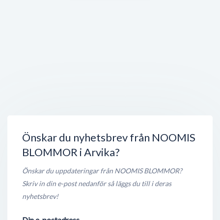
Bohmans Skor
Kyrkogatan 27
,
671 31
Arvika
Öppet nu
< 50 meter
BHaget
Kyrkogatan 27 B
,
671 31
Arvika
Öppet nu
< 50 meter
‫المنصور للغذائيات
Torggatan 10
,
671 31
Arvika
Öppet nu
< 50 meter
Önskar du nyhetsbrev från NOOMIS
BLOMMOR i Arvika?
Önskar du uppdateringar från NOOMIS BLOMMOR?
Skriv in din e-post nedanför så läggs du till i deras
nyhetsbrev!
Din e-postadress