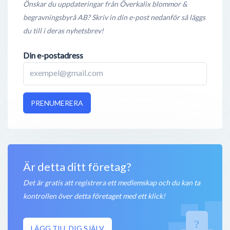
Önskar du uppdateringar från Överkalix blommor &
begravningsbyrå AB? Skriv in din e-post nedanför så läggs
du till i deras nyhetsbrev!
Din e-postadress
PRENUMERERA
Är detta ditt företag?
Det är gratis att registrera ett medlemskap och du kan ta
kontrollen över detta företaget med ett klick!
LÄGG TILL DIG SJÄLV