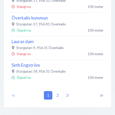
Storgatan 17
,
956 31
Överkalix
Stängt nu
100 meter
Överkalix kommun
Storgatan 17
,
956 81
Överkalix
Öppet nu
100 meter
Lauras dam
Storgatan 9
,
956 31
Överkalix
Stängt nu
100 meter
Seth Engström
Storgatan 14
,
956 31
Överkalix
Öppet nu
100 meter
Järnia Larsons Järn
Storgatan 24
,
956 31
1
Överkalix
2
3
Öppet nu
100 meter
Färgbolaget Nordsjö Idé & Design