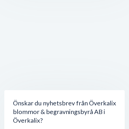
Storgatan 12
,
956 31
Överkalix
Öppet nu
150 meter
Nilssons Bilverkstad
Storgatan 10
,
956 31
Överkalix
Öppet nu
150 meter
Hudvård Ingrid Rönnlund
Storgatan 25
,
956 31
Överkalix
Stängt nu
150 meter
Distriktsveterinärerna
Södra Kyrkogatan 3
,
956 32
Överkalix
Stängt nu
150 meter
Önskar du nyhetsbrev från Överkalix
blommor & begravningsbyrå AB i
Överkalix?