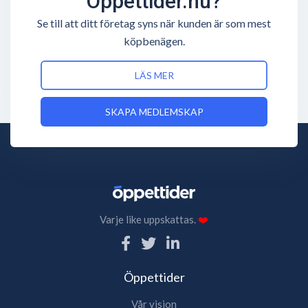
Öppettider.nu?
Se till att ditt företag syns när kunden är som mest
köpbenägen.
LÄS MER
SKAPA MEDLEMSKAP
Varje like uppskattas.
❤️
Öppettider
Vår vision