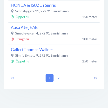
HONDA & ISUZU i Simris
Simrisbygata 21
,
272 91
Simrishamn
Öppet nu
150 meter
Aasa Ateljé AB
Smedjevägen 4
,
272 91
Simrishamn
Stängt nu
200 meter
Galleri Thomas Wallner
Simris Bygata 9
,
272 91
Simrishamn
Öppet nu
250 meter
Simrisstenen
272 91
Simrishamn
1
2
Öppet nu
300 meter
Nord H Sytt
Simris 169
,
272 91
Simrishamn
Öppet nu
700 meter