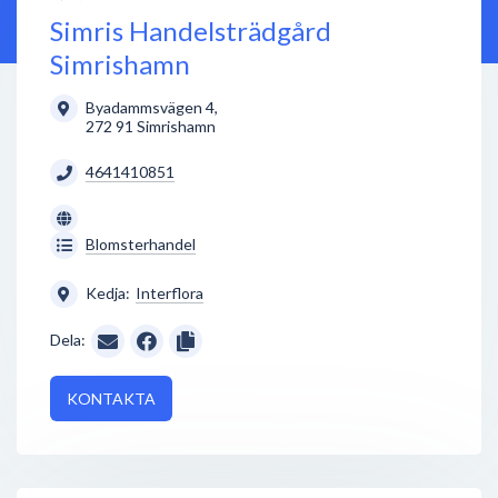
Simris Handelsträdgård
Simrishamn
Byadammsvägen 4
,
272 91
Simrishamn
4641410851
Blomsterhandel
Kedja:
Interflora
Dela:
KONTAKTA