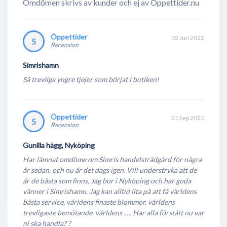
Omdömen skrivs av kunder och ej av Öppettider.nu
Öppettider
02 Jun 2022
5
Recension
Simrishamn
Så trevliga yngre tjejer som börjat i butiken!
Öppettider
21 Sep 2021
5
Recension
Gunilla hägg, Nyköping
Har lämnat omdöme om Simris handelsträdgård för några
år sedan, och nu är det dags igen. Vill understryka att de
är de bästa som finns. Jag bor i Nyköping och har goda
vänner i Simrishamn. Jag kan alltid lita på att få världens
bästa service, världens finaste blommor, världens
trevligaste bemötande, världens ..... Har alla förstått nu var
ni ska handla? ?