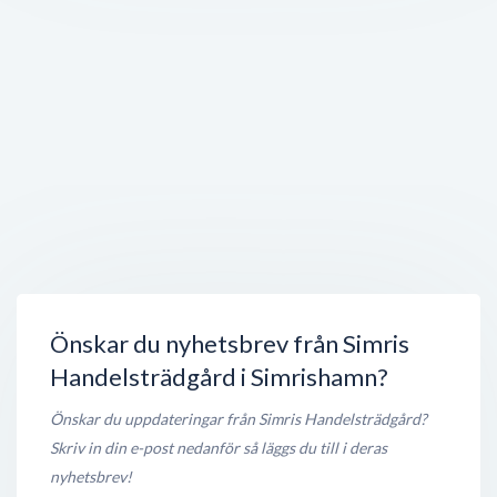
Simrishamns återvinningscentral, Sysav
Fabriksgatan 31
,
272 36
Simrishamn
Öppet nu
900 meter
FTI Station
Fabriksgatan 29
,
272 36
Simrishamn
Öppet nu
900 meter
OKQ8 Eon Ribbingsbergsgatan
Ribbingsbergsgatan 13
,
272 36
Simrishamn
Öppet nu
950 meter
Önskar du nyhetsbrev från Simris
Handelsträdgård i Simrishamn?
Önskar du uppdateringar från Simris Handelsträdgård?
Skriv in din e-post nedanför så läggs du till i deras
nyhetsbrev!