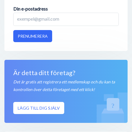
Din e-postadress
PRENUMERERA
Är detta ditt företag?
Det är gratis att registrera ett medlemskap och du kan ta
kontrollen över detta företaget med ett klick!
LÄGG TILL DIG SJÄLV