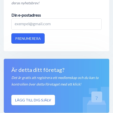
deras nyhetsbrev!
Din e-postadress
PRENUMERERA
Är detta ditt företag?
Det är gratis att registrera ett medlemskap och du kan ta
kontrollen över detta företaget med ett klick!
LÄGG TILL DIG SJÄLV