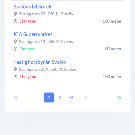
Svalövs bibliotek
Svalegatan 23
,
268 21
Svalöv
Stängt nu
100 meter
ICA Supermarket
Svalegatan 14
,
268 31
Svalöv
Öppet nu
100 meter
Fastighetsbyrån Svalöv
Svalegatan 25A
,
268 31
Svalöv
Stängt nu
100 meter
AB SvalövsBostäder
...
Herrevadsgatan 11
1
,
268 31
2
3
Svalöv
5
Stängt nu
150 meter
Svalövs kommun
Herrevadsgatan 10
,
268 80
Svalöv
Stängt nu
150 meter