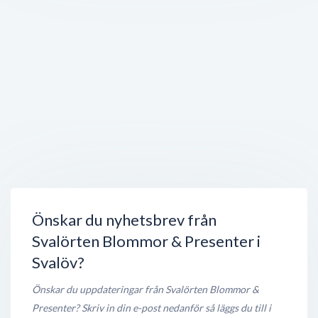
LRF Konsult
Herrevadsgatan 10
,
268 31
Svalöv
Stängt nu
150 meter
Netto
Lugguddevägen 24
,
268 34
Svalöv
Stängt nu
150 meter
Welthers Cykel o. Motor Eftr. Sven Paulsson
Järnvägsgatan
,
268 31
Svalöv
Stängt nu
150 meter
Önskar du nyhetsbrev från
Svalörten Blommor & Presenter i
Svalöv?
Önskar du uppdateringar från Svalörten Blommor &
Presenter? Skriv in din e-post nedanför så läggs du till i