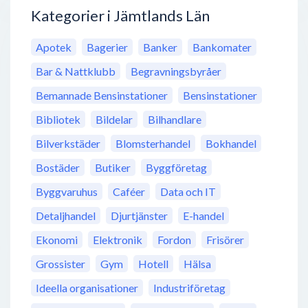
Kategorier i Jämtlands Län
Apotek
Bagerier
Banker
Bankomater
Bar & Nattklubb
Begravningsbyråer
Bemannade Bensinstationer
Bensinstationer
Bibliotek
Bildelar
Bilhandlare
Bilverkstäder
Blomsterhandel
Bokhandel
Bostäder
Butiker
Byggföretag
Byggvaruhus
Caféer
Data och IT
Detaljhandel
Djurtjänster
E-handel
Ekonomi
Elektronik
Fordon
Frisörer
Grossister
Gym
Hotell
Hälsa
Ideella organisationer
Industriföretag