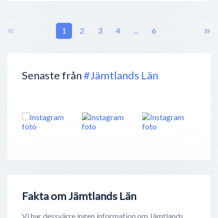
1
2
3
4
...
6
Senaste från
#Jämtlands Län
Fakta om Jämtlands Län
Vi har dessvärre ingen information om Jämtlands