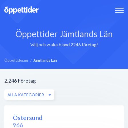
Öppettider Jämtlands Län
Välj och vraka bland 2246 företag!
Öppettider.nu
Jämtlands Län
2.246
Företag
ALLA KATEGORIER
Östersund
966