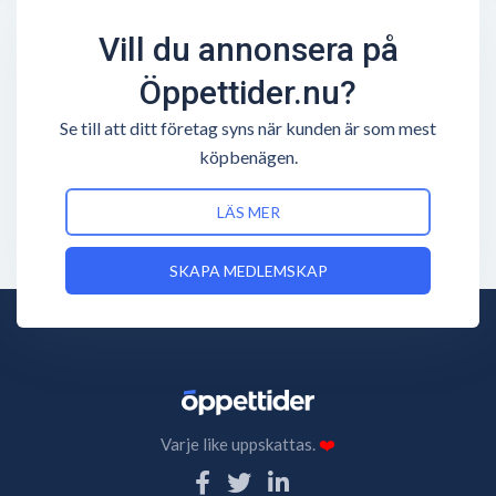
Vill du annonsera på
Öppettider.nu?
Se till att ditt företag syns när kunden är som mest
köpbenägen.
LÄS MER
SKAPA MEDLEMSKAP
Varje like uppskattas.
❤️