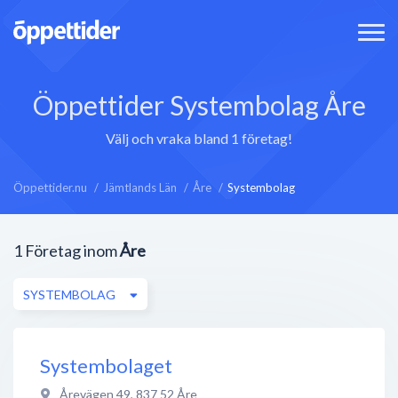
Öppettider Systembolag Åre
Välj och vraka bland 1 företag!
Öppettider.nu
Jämtlands Län
Åre
Systembolag
1
Företag inom
Åre
SYSTEMBOLAG
Systembolaget
Årevägen 49
,
837 52
Åre