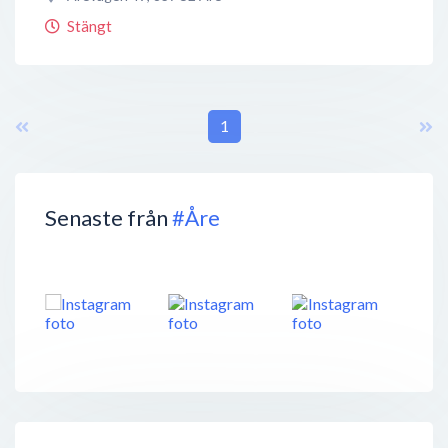
Stängt
1
Senaste från
#Åre