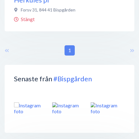
Forsv 31
,
844 41
Bispgården
Stängt
1
Senaste från
#Bispgården