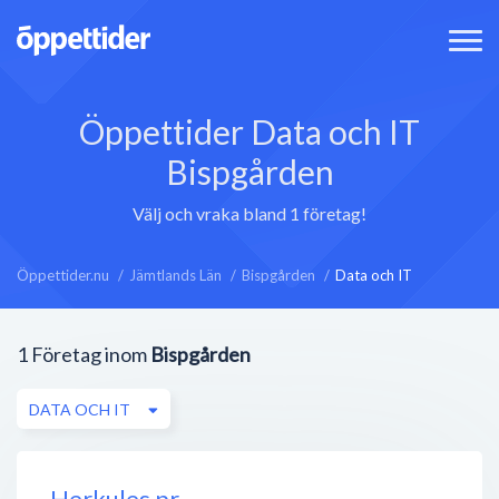
Öppettider Data och IT
Bispgården
Välj och vraka bland 1 företag!
Öppettider.nu
Jämtlands Län
Bispgården
Data och IT
1
Företag inom
Bispgården
DATA OCH IT
Herkules pr