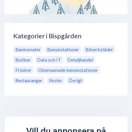
Kategorier i Bispgården
Bankomater
Bensinstationer
Bilverkstäder
Butiker
Data och IT
Detaljhandel
Frisörer
Obemannade bensinstationer
Restauranger
Skolor
Övrigt
Vill du annonsera på