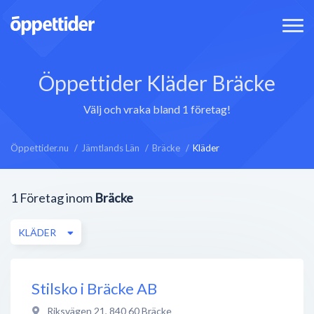
Öppettider Kläder Bräcke
Välj och vraka bland 1 företag!
Öppettider.nu
Jämtlands Län
Bräcke
Kläder
1
Företag inom
Bräcke
KLÄDER
Stilsko i Bräcke AB
Riksvägen 21
,
840 60
Bräcke