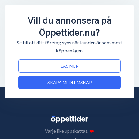
Vill du annonsera på
Öppettider.nu?
Se till att ditt företag syns när kunden är som mest
köpbenägen.
LÄS MER
SKAPA MEDLEMSKAP
Varje like uppskattas.
❤️