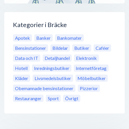
Kategorier i Bräcke
Apotek
Banker
Bankomater
Bensinstationer
Bildelar
Butiker
Caféer
Data och IT
Detaljhandel
Elektronik
Hotell
Inredningsbutiker
Internetföretag
Kläder
Livsmedelsbutiker
Möbelbutiker
Obemannade bensinstationer
Pizzerior
Restauranger
Sport
Övrigt