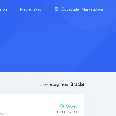
ision
Medlemskap
Öppettider Marketplace
1
Företag inom
Bräcke
Öppet
07:00-17:00
ke