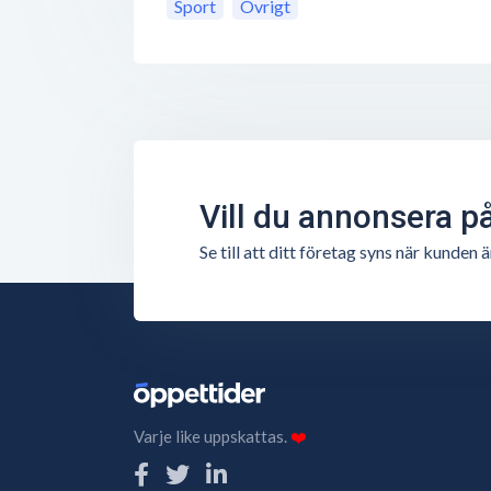
Sport
Övrigt
Vill du annonsera p
Se till att ditt företag syns när kunde
Varje like uppskattas.
❤️