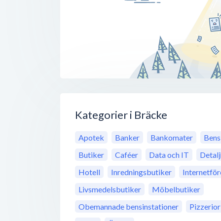
Kategorier i Bräcke
Apotek
Banker
Bankomater
Bens
Butiker
Caféer
Data och IT
Detal
Hotell
Inredningsbutiker
Internetfö
Livsmedelsbutiker
Möbelbutiker
Obemannade bensinstationer
Pizzerior