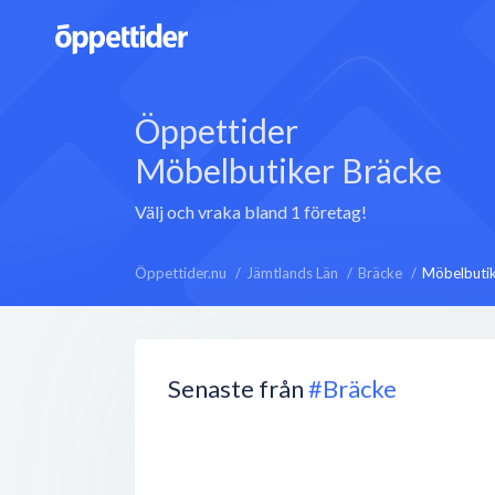
Öppettider
Möbelbutiker Bräcke
Välj och vraka bland 1 företag!
Öppettider.nu
Jämtlands Län
Bräcke
Möbelbuti
Senaste från
#Bräcke