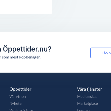
å Öppettider.nu?
LÄS 
n är som mest köpbenägen.
Öppettider
Våra tjänster
Vår vision
Medlemskap
Nyheter
Marketplace
Vanliga frågor
Logga in