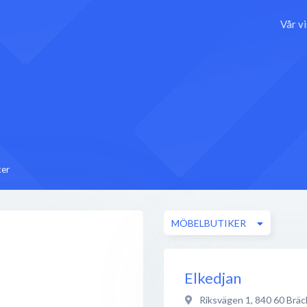
Vår v
ker
MÖBELBUTIKER
Elkedjan
Riksvägen 1
,
840 60
Bräc