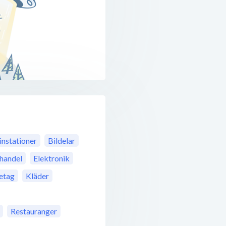
instationer
Bildelar
jhandel
Elektronik
retag
Kläder
Restauranger