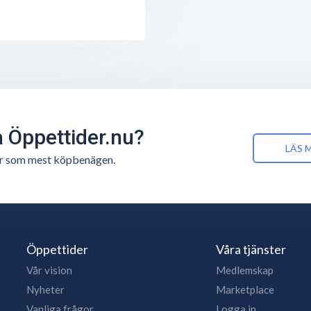
å Öppettider.nu?
LÄS 
n är som mest köpbenägen.
Öppettider
Våra tjänster
Vår vision
Medlemskap
Nyheter
Marketplace
Vanliga frågor
Logga in