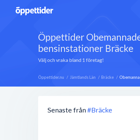
Öppettider Obemannad
bensinstationer Bräcke
Välj och vraka bland 1 företag!
Öppettider.nu
Jämtlands Län
Bräcke
Obemannad
Senaste från
#Bräcke