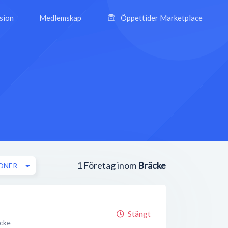
ision
Medlemskap
Öppettider Marketplace
1
Företag inom
Bräcke
ONER
Stängt
cke