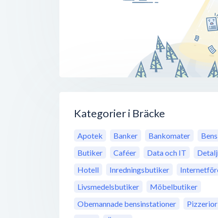
Kategorier i Bräcke
Apotek
Banker
Bankomater
Bens
Butiker
Caféer
Data och IT
Detal
Hotell
Inredningsbutiker
Internetfö
Livsmedelsbutiker
Möbelbutiker
Obemannade bensinstationer
Pizzerior