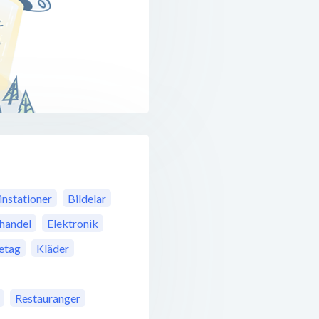
instationer
Bildelar
jhandel
Elektronik
retag
Kläder
Restauranger