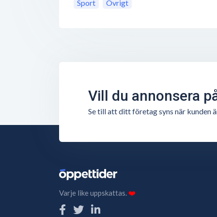
Sport
Övrigt
Vill du annonsera p
Se till att ditt företag syns när kunde
Varje like uppskattas.
❤️