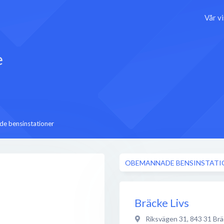
Vår v
e
e bensinstationer
OBEMANNADE BENSINSTATI
Bräcke Livs
Riksvägen 31
,
843 31
Brä