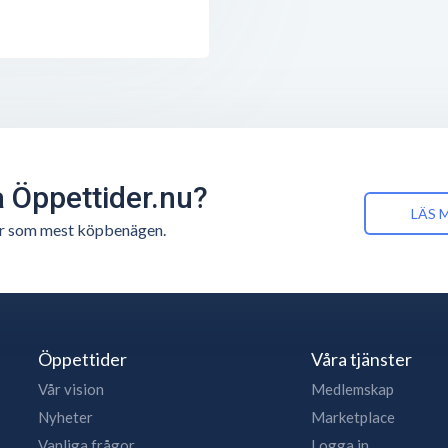
å Öppettider.nu?
LÄS 
n är som mest köpbenägen.
Öppettider
Våra tjänster
Vår vision
Medlemskap
Nyheter
Marketplace
Vanliga frågor
Logga in