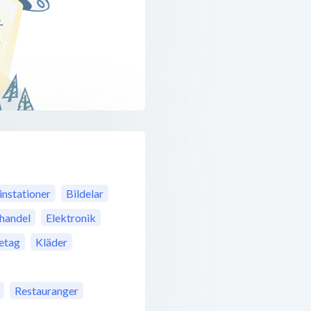
instationer
Bildelar
jhandel
Elektronik
retag
Kläder
Restauranger