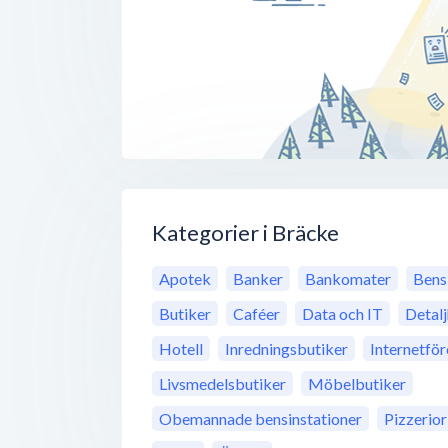
Kategorier i Bräcke
Apotek
Banker
Bankomater
Bens
Butiker
Caféer
Data och IT
Detal
Hotell
Inredningsbutiker
Internetfö
Livsmedelsbutiker
Möbelbutiker
Obemannade bensinstationer
Pizzerior