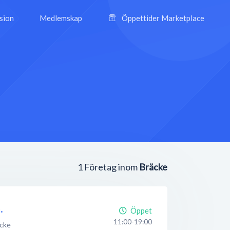
ision
Medlemskap
Öppettider Marketplace
1
Företag inom
Bräcke
.
Öppet
11:00-19:00
cke