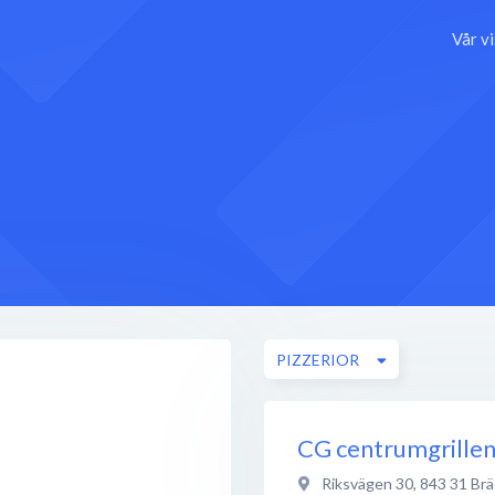
Vår v
PIZZERIOR
CG centrumgrillen
Riksvägen 30
,
843 31
Brä