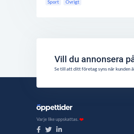
Sport
Övrigt
Vill du annonsera p
Se till att ditt företag syns när kunde
Varje like uppskattas.
❤️