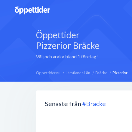
Öppettider
Pizzerior Bräcke
Välj och vraka bland 1 företag!
Öppettider.nu
Jämtlands Län
Bräcke
Pizzerior
Senaste från
#Bräcke