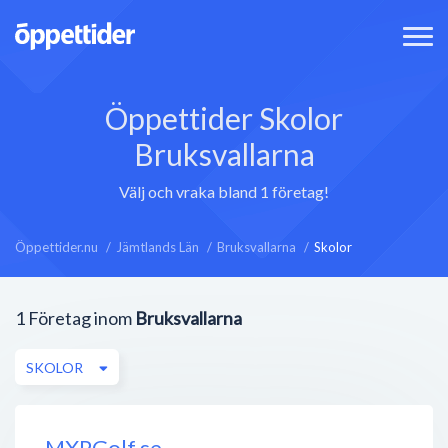
Öppettider Skolor
Bruksvallarna
Välj och vraka bland 1 företag!
Öppettider.nu
Jämtlands Län
Bruksvallarna
Skolor
1
Företag inom
Bruksvallarna
SKOLOR
MXPGolf.se