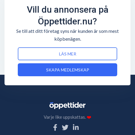
Vill du annonsera på
Öppettider.nu?
Se till att ditt företag syns när kunden är som mest
köpbenägen.
LÄS MER
SKAPA MEDLEMSKAP
Varje like uppskattas.
❤️