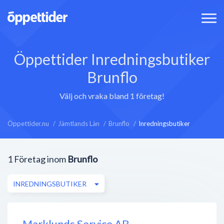
Öppettider Inredningsbutiker
Brunflo
Välj och vraka bland 1 företag!
Öppettider.nu
Jämtlands Län
Brunflo
Inredningsbutiker
1
Företag inom
Brunflo
INREDNINGSBUTIKER
Marklunds Service AB