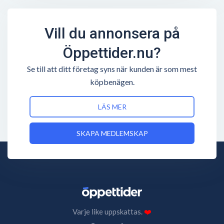
Vill du annonsera på
Öppettider.nu?
Se till att ditt företag syns när kunden är som mest
köpbenägen.
LÄS MER
SKAPA MEDLEMSKAP
Varje like uppskattas.
❤️