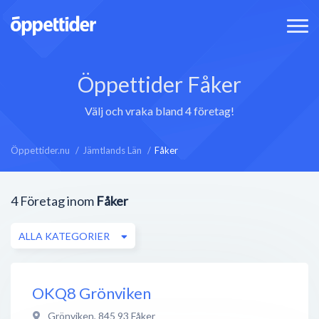
Öppettider Fåker
Välj och vraka bland 4 företag!
Öppettider.nu
Jämtlands Län
Fåker
4
Företag inom
Fåker
ALLA KATEGORIER
OKQ8 Grönviken
Grönviken
,
845 93
Fåker