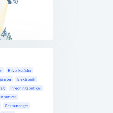
er
Bilverkstäder
jänster
Elektronik
tag
Inredningsbutiker
lsbutiker
Restauranger