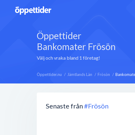
Öppettider
Bankomater Frösön
Välj och vraka bland 1 företag!
Öppettider.nu
Jämtlands Län
Frösön
Bankomate
Senaste från
#Frösön