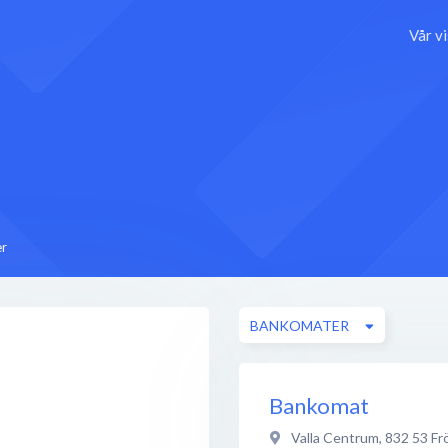
Vår v
r
BANKOMATER
Bankomat
Valla Centrum
,
832 53
Fr