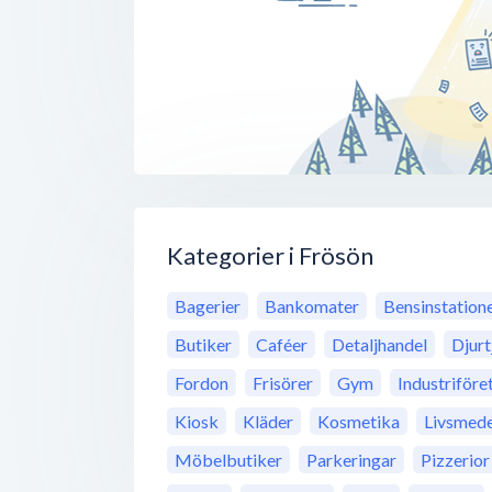
Kategorier i Frösön
Bagerier
Bankomater
Bensinstation
Butiker
Caféer
Detaljhandel
Djurt
Fordon
Frisörer
Gym
Industriföre
Kiosk
Kläder
Kosmetika
Livsmede
Möbelbutiker
Parkeringar
Pizzerior