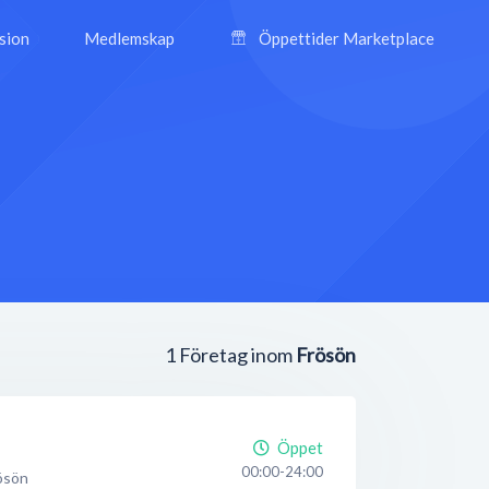
ision
Medlemskap
Öppettider Marketplace
1
Företag inom
Frösön
Öppet
00:00-24:00
ösön