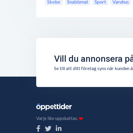
Skolor
Snabbmat
Sport
Varuhus
Vill du annonsera p
Se till att ditt företag syns när kunde
Varje like uppskattas.
❤️