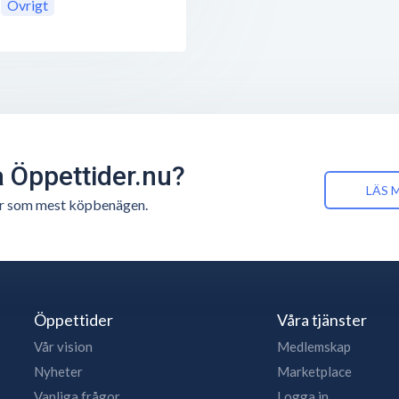
Övrigt
å Öppettider.nu?
LÄS 
n är som mest köpbenägen.
Öppettider
Våra tjänster
Vår vision
Medlemskap
Nyheter
Marketplace
Vanliga frågor
Logga in