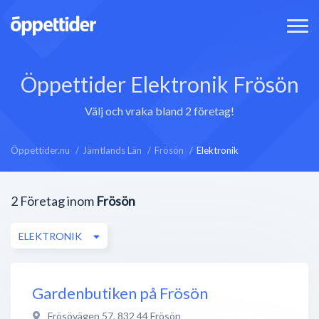
Öppettider Elektronik Frösön
Välj och vraka bland 2 företag!
Öppettider.nu
Jämtlands Län
Frösön
Elektronik
2
Företag inom
Frösön
ELEKTRONIK
Gardenbutiken på Frösön
Frösövägen 57
,
832 44
Frösön