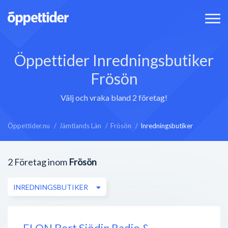
Öppettider Inredningsbutiker
Frösön
Välj och vraka bland 2 företag!
Öppettider.nu
Jämtlands Län
Frösön
Inredningsbutiker
2
Företag inom
Frösön
INREDNINGSBUTIKER
ELON Bert Sjödin Radio &