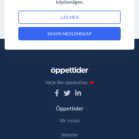
köpbenägen.
LÄS MER
SKAPA MEDLEMSKAP
Varje like uppskattas.
❤️
Öppettider
Vår vision
Nyheter