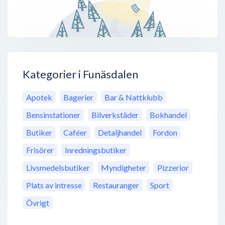
Kategorier i Funäsdalen
Apotek
Bagerier
Bar & Nattklubb
Bensinstationer
Bilverkstäder
Bokhandel
Butiker
Caféer
Detaljhandel
Fordon
Frisörer
Inredningsbutiker
Livsmedelsbutiker
Myndigheter
Pizzerior
Plats av intresse
Restauranger
Sport
Övrigt