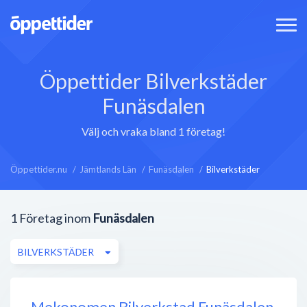
Öppettider Bilverkstäder
Funäsdalen
Välj och vraka bland 1 företag!
Öppettider.nu
Jämtlands Län
Funäsdalen
Bilverkstäder
1
Företag inom
Funäsdalen
BILVERKSTÄDER
Mekonomen Bilverkstad Funäsdalen