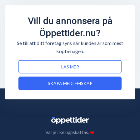
Vill du annonsera på
Öppettider.nu?
Se till att ditt företag syns när kunden är som mest
köpbenägen.
LÄS MER
SKAPA MEDLEMSKAP
Varje like uppskattas.
❤️