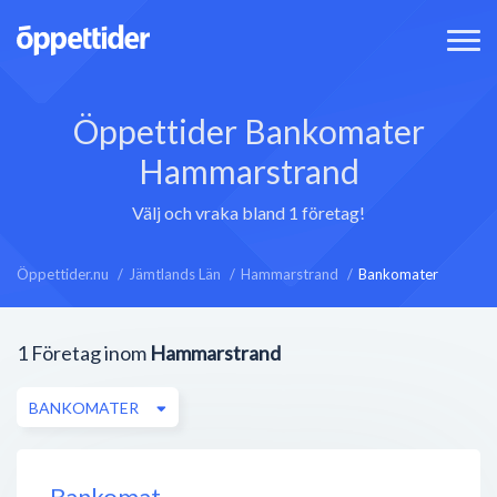
Öppettider Bankomater
Hammarstrand
Välj och vraka bland 1 företag!
Öppettider.nu
Jämtlands Län
Hammarstrand
Bankomater
1
Företag inom
Hammarstrand
BANKOMATER
Bankomat