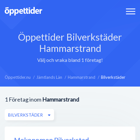
Öppettider Bilverkstäder
Hammarstrand
Välj och vraka bland 1 företag!
Öppettider.nu
Jämtlands Län
Hammarstrand
Bilverkstäder
1
Företag inom
Hammarstrand
BILVERKSTÄDER
Mekonomen Bilverkstad