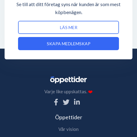
Se till att ditt företag syns när kunden är som mest
köpbenägen.
LÄS MER
SKAPA MEDLEMSKAP
Varje like uppskattas.
❤️
Öppettider
Vår vision