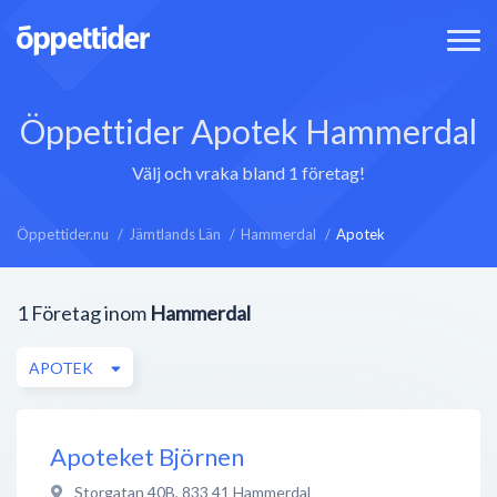
Öppettider Apotek Hammerdal
Välj och vraka bland 1 företag!
Öppettider.nu
Jämtlands Län
Hammerdal
Apotek
1
Företag inom
Hammerdal
APOTEK
Apoteket Björnen
Storgatan 40B
,
833 41
Hammerdal