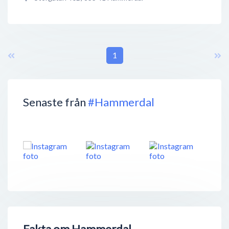
1
Senaste från
#Hammerdal
Fakta om Hammerdal