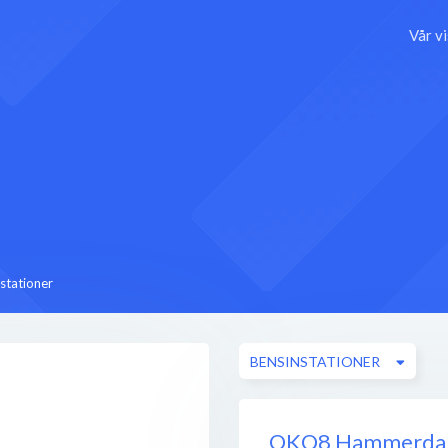
Vår v
stationer
BENSINSTATIONER
OKQ8 Hammerda