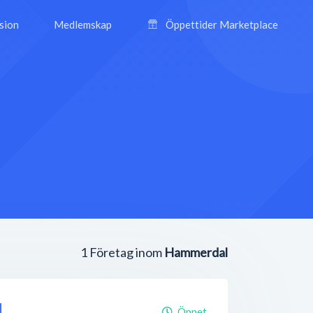
ision
Medlemskap
Öppettider Marketplace
1
Företag inom
Hammerdal
l
Öppet