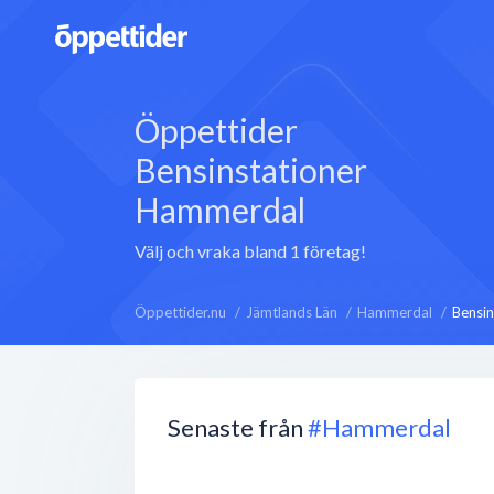
Öppettider
Bensinstationer
Hammerdal
Välj och vraka bland 1 företag!
Öppettider.nu
Jämtlands Län
Hammerdal
Bensin
Senaste från
#Hammerdal