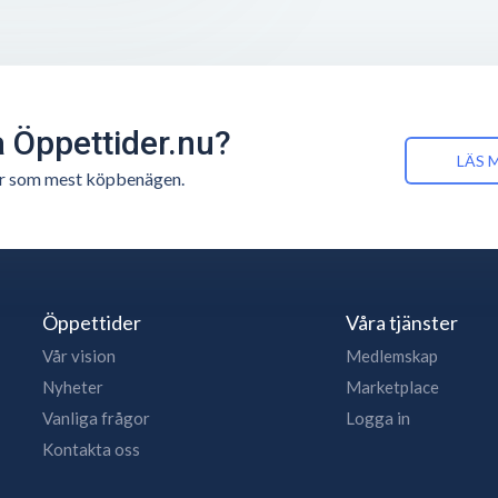
å Öppettider.nu?
LÄS 
n är som mest köpbenägen.
Öppettider
Våra tjänster
Vår vision
Medlemskap
Nyheter
Marketplace
Vanliga frågor
Logga in
Kontakta oss