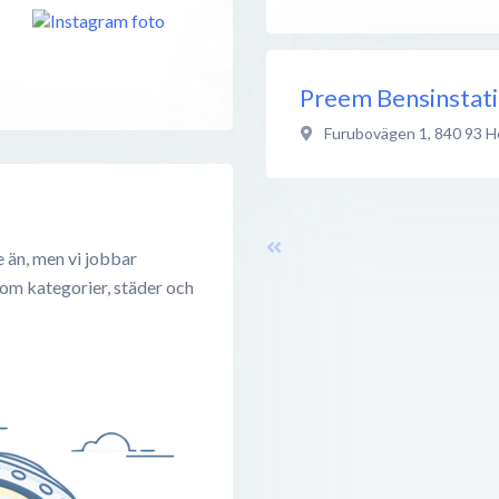
Preem Bensinstat
Furubovägen 1
,
840 93
H
 än, men vi jobbar
 om kategorier, städer och