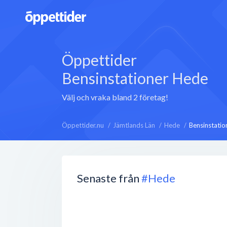
Öppettider
Bensinstationer Hede
Välj och vraka bland 2 företag!
Öppettider.nu
Jämtlands Län
Hede
Bensinstatio
Senaste från
#Hede