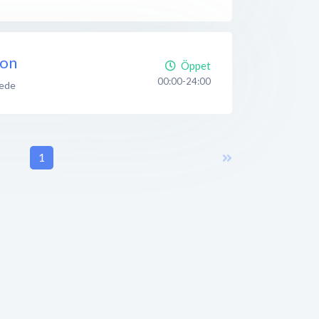
ion
Öppet
00:00-24:00
ede
1