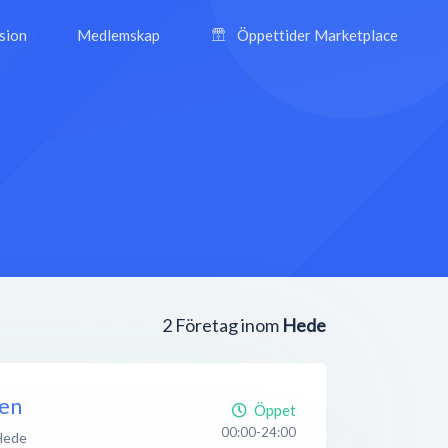
ision
Medlemskap
Öppettider Marketplace
2
Företag inom
Hede
en
Öppet
00:00-24:00
Hede