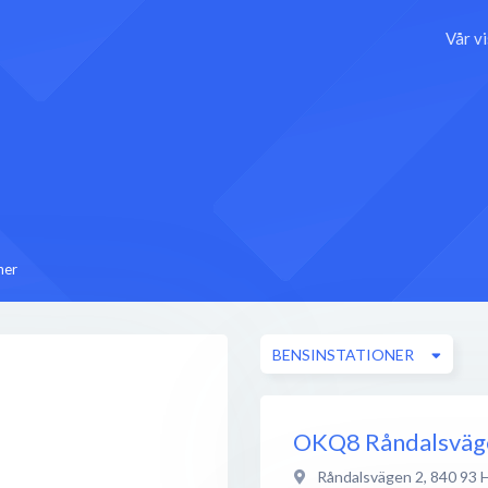
Vår v
ner
BENSINSTATIONER
OKQ8 Råndalsväg
Råndalsvägen 2
,
840 93