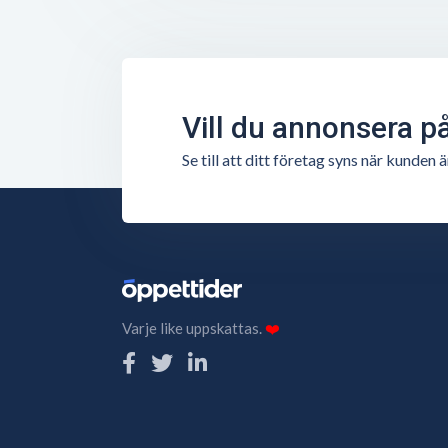
Vill du annonsera p
Se till att ditt företag syns när kunde
Varje like uppskattas.
❤️