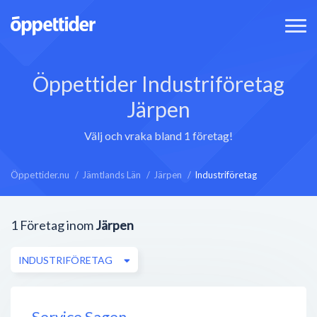
Öppettider Industriföretag
Järpen
Välj och vraka bland 1 företag!
Öppettider.nu
Jämtlands Län
Järpen
Industriföretag
1
Företag inom
Järpen
INDUSTRIFÖRETAG
Service Sagen