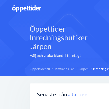
Öppettider
Inredningsbutiker
Järpen
Välj och vraka bland 1 företag!
Öppettider.nu
Jämtlands Län
Järpen
Inrednings
Senaste från
#Järpen