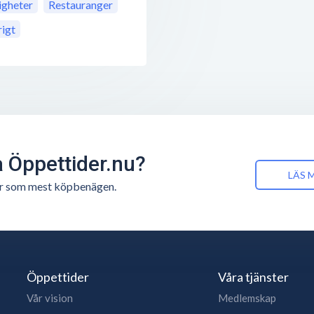
gheter
Restauranger
igt
å Öppettider.nu?
LÄS 
n är som mest köpbenägen.
Öppettider
Våra tjänster
Vår vision
Medlemskap