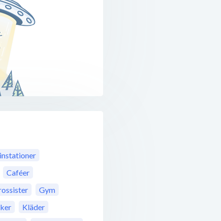
instationer
Caféer
ossister
Gym
iker
Kläder