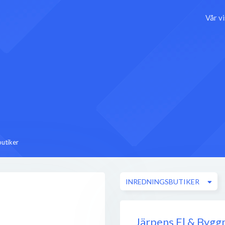
Vår v
butiker
INREDNINGSBUTIKER
Järpens El & Bygg