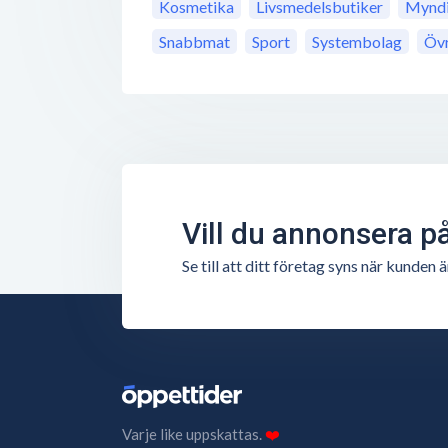
Kosmetika
Livsmedelsbutiker
Myndi
Snabbmat
Sport
Systembolag
Övr
Vill du annonsera p
Se till att ditt företag syns när kunde
Varje like uppskattas.
❤️