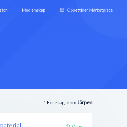
ision
Medlemskap
Öppettider Marketplace
1
Företag inom
Järpen
material
Öppet