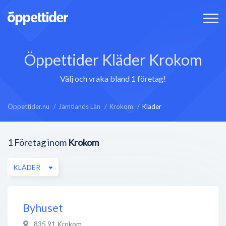
Öppettider Kläder Krokom
Välj och vraka bland 1 företag!
Öppettider.nu
Jämtlands Län
Krokom
Kläder
1
Företag inom
Krokom
KLÄDER
Byhuset
835 91
Krokom