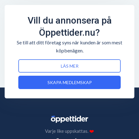
Vill du annonsera på
Öppettider.nu?
Se till att ditt företag syns när kunden är som mest
köpbenägen.
LÄS MER
SKAPA MEDLEMSKAP
Varje like uppskattas.
❤️