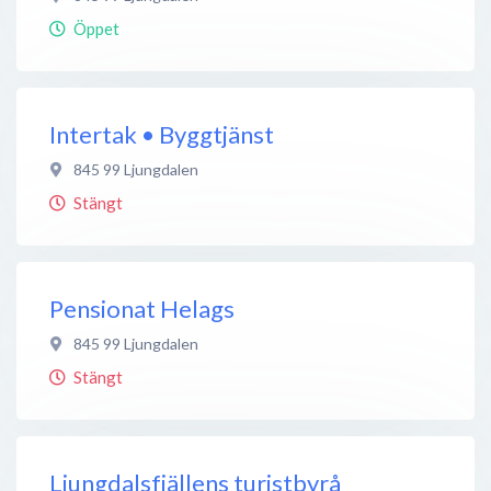
Öppet
Intertak • Byggtjänst
845 99
Ljungdalen
Stängt
Pensionat Helags
845 99
Ljungdalen
Stängt
Ljungdalsfjällens turistbyrå