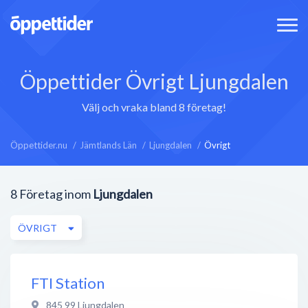
Öppettider Övrigt Ljungdalen
Välj och vraka bland 8 företag!
Öppettider.nu
Jämtlands Län
Ljungdalen
Övrigt
8
Företag inom
Ljungdalen
ÖVRIGT
FTI Station
845 99
Ljungdalen