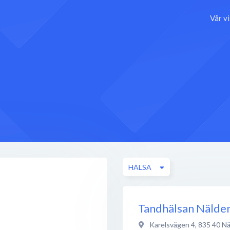
Vår v
HÄLSA
Tandhälsan Nälde
Karelsvägen 4
,
835 40
Nä