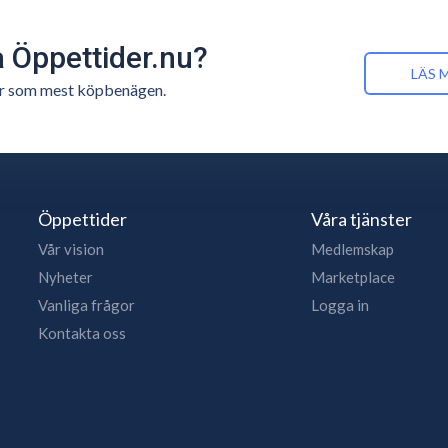
å Öppettider.nu?
LÄS 
n är som mest köpbenägen.
Öppettider
Våra tjänster
Vår vision
Medlemskap
Nyheter
Marketplace
Vanliga frågor
Logga in
Kontakta oss