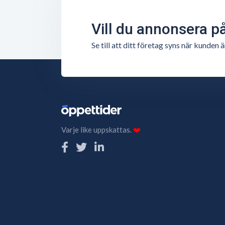
Vill du annonsera p
Se till att ditt företag syns när kunde
Varje like uppskattas.
❤️