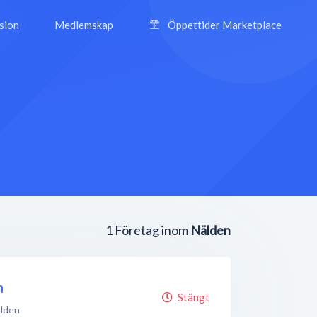
ision
Medlemskap
Öppettider Marketplace
1
Företag inom
Nälden
n
Stängt
lden