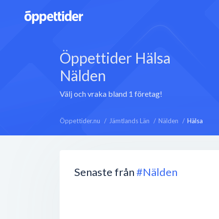
Öppettider Hälsa
Nälden
Välj och vraka bland 1 företag!
Öppettider.nu
Jämtlands Län
Nälden
Hälsa
Senaste från
#Nälden