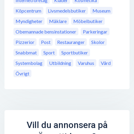
Internetföretag
Kläder
Kosmetika
Köpcentrum
Livsmedelsbutiker
Museum
Myndigheter
Mäklare
Möbelbutiker
Obemannade bensinstationer
Parkeringar
Pizzerior
Post
Restauranger
Skolor
Snabbmat
Sport
Sportbutiker
Systembolag
Utbildning
Varuhus
Vård
Övrigt
Vill du annonsera på