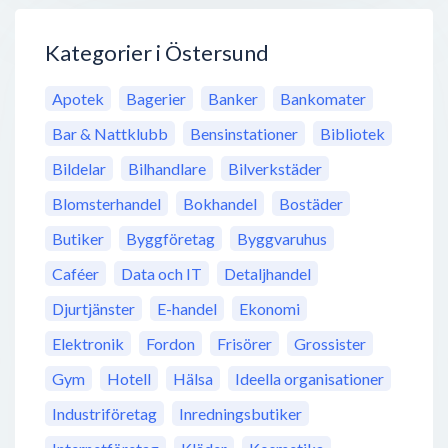
Kategorier i Östersund
Apotek
Bagerier
Banker
Bankomater
Bar & Nattklubb
Bensinstationer
Bibliotek
Bildelar
Bilhandlare
Bilverkstäder
Blomsterhandel
Bokhandel
Bostäder
Butiker
Byggföretag
Byggvaruhus
Caféer
Data och IT
Detaljhandel
Djurtjänster
E-handel
Ekonomi
Elektronik
Fordon
Frisörer
Grossister
Gym
Hotell
Hälsa
Ideella organisationer
Industriföretag
Inredningsbutiker