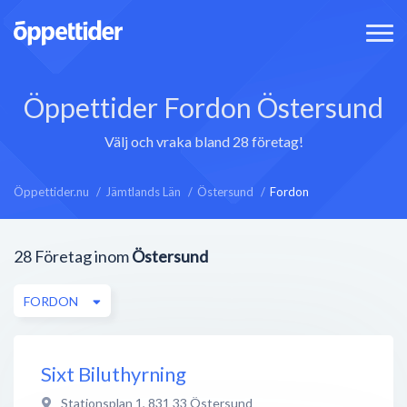
Öppettider Fordon Östersund
Välj och vraka bland 28 företag!
Öppettider.nu
Jämtlands Län
Östersund
Fordon
28
Företag inom
Östersund
FORDON
Sixt Biluthyrning
Stationsplan 1
,
831 33
Östersund