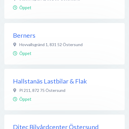
Öppet
Berners
Hovvallsgränd 1
,
831 52
Östersund
Öppet
Hallstanäs Lastbilar & Flak
Pl 211
,
872 75
Östersund
Öppet
Ditec Bilvårdcenter Östersund