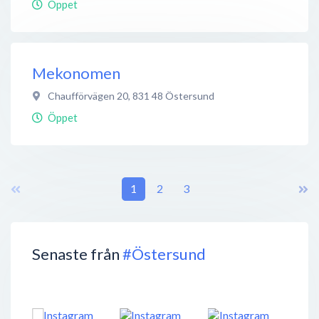
Öppet
Mekonomen
Chaufförvägen 20
,
831 48
Östersund
Öppet
1
2
3
Senaste från
#Östersund