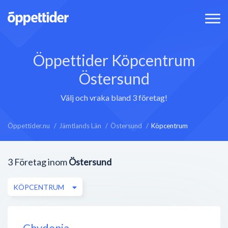
Öppettider Köpcentrum
Östersund
Välj och vraka bland 3 företag!
Öppettider.nu
Jämtlands Län
Östersund
Köpcentrum
3
Företag inom
Östersund
KÖPCENTRUM
Chydenia