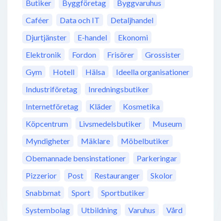
Butiker
Byggföretag
Byggvaruhus
Caféer
Data och IT
Detaljhandel
Djurtjänster
E-handel
Ekonomi
Elektronik
Fordon
Frisörer
Grossister
Gym
Hotell
Hälsa
Ideella organisationer
Industriföretag
Inredningsbutiker
Internetföretag
Kläder
Kosmetika
Köpcentrum
Livsmedelsbutiker
Museum
Myndigheter
Mäklare
Möbelbutiker
Obemannade bensinstationer
Parkeringar
Pizzerior
Post
Restauranger
Skolor
Snabbmat
Sport
Sportbutiker
Systembolag
Utbildning
Varuhus
Vård