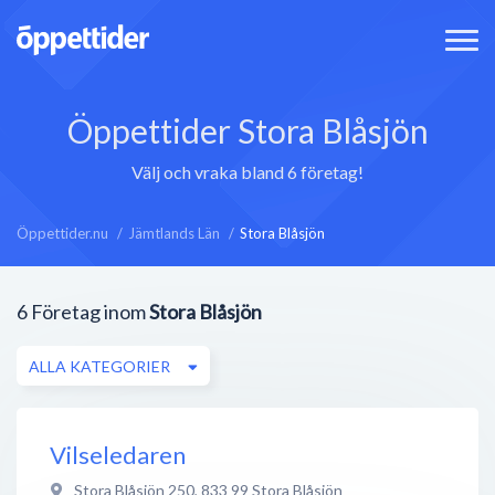
Öppettider Stora Blåsjön
Välj och vraka bland 6 företag!
Öppettider.nu
Jämtlands Län
Stora Blåsjön
6
Företag inom
Stora Blåsjön
ALLA KATEGORIER
Vilseledaren
Stora Blåsjön 250
,
833 99
Stora Blåsjön