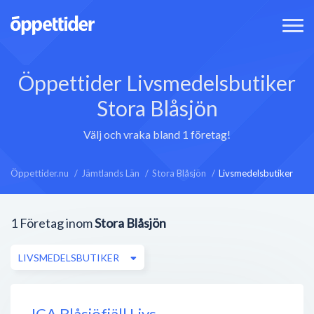
Öppettider Livsmedelsbutiker
Stora Blåsjön
Välj och vraka bland 1 företag!
Öppettider.nu
Jämtlands Län
Stora Blåsjön
Livsmedelsbutiker
1
Företag inom
Stora Blåsjön
LIVSMEDELSBUTIKER
ICA Blåsjöfjäll Livs