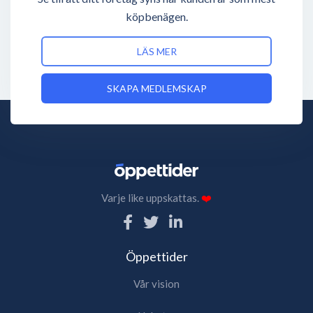
köpbenägen.
LÄS MER
SKAPA MEDLEMSKAP
Varje like uppskattas.
❤️
Öppettider
Vår vision