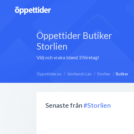
Öppettider Butiker
Storlien
Välj och vraka bland 3 företag!
Öppettider.nu
Jämtlands Län
Storlien
Butiker
Senaste från
#Storlien