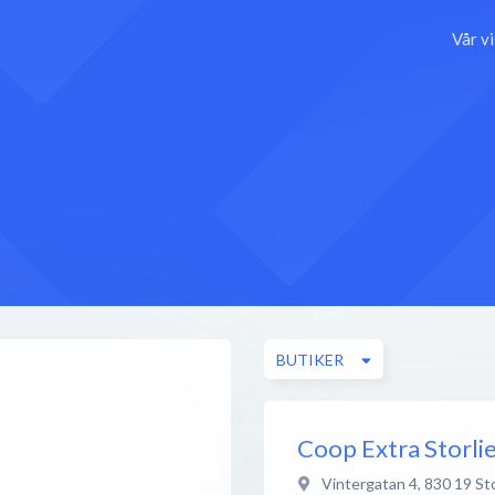
Vår v
BUTIKER
Coop Extra Storli
Vintergatan 4
,
830 19
St