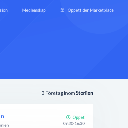
ision
Medlemskap
Öppettider Marketplace
3
Företag inom
Storlien
en
Öppet
09:30-16:30
orlien