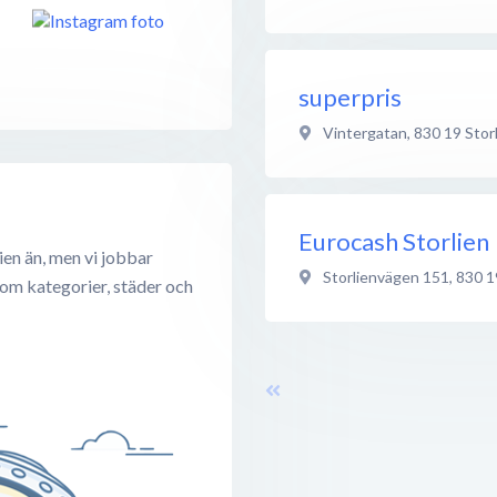
superpris
Vintergatan
,
830 19
Stor
Eurocash Storlien
ien än, men vi jobbar
Storlienvägen 151
,
830 1
 om kategorier, städer och