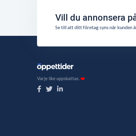
Vill du annonsera p
Se till att ditt företag syns när kunde
Varje like uppskattas.
❤️