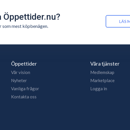
å Öppettider.nu?
LÄS 
n är som mest köpbenägen.
Öppettider
Våra tjänster
Vår vision
Medlemskap
Nyheter
Marketplace
Vanliga frågor
Logga in
Kontakta oss