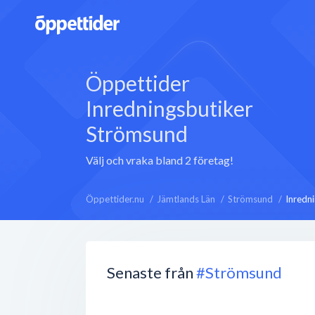
Öppettider
Inredningsbutiker
Strömsund
Välj och vraka bland 2 företag!
Öppettider.nu
Jämtlands Län
Strömsund
Inredn
Senaste från
#Strömsund