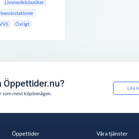
Livsmedelsbutiker
ensinstationer
VVS
Övrigt
å Öppettider.nu?
LÄS 
n är som mest köpbenägen.
Öppettider
Våra tjänster