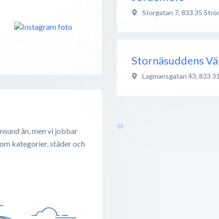
Storgatan 7
,
833 35
Strö
Stornäsuddens Vä
Lagmansgatan 43
,
833 3
msund än, men vi jobbar
 om kategorier, städer och