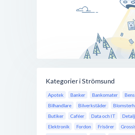
Kategorier i Strömsund
Apotek
Banker
Bankomater
Bens
Bilhandlare
Bilverkstäder
Blomsterh
Butiker
Caféer
Data och IT
Detal
Elektronik
Fordon
Frisörer
Grossi