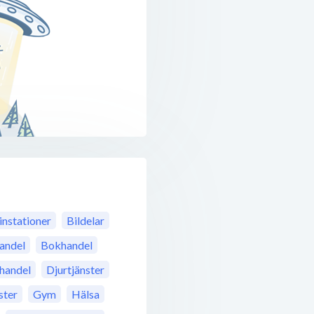
instationer
Bildelar
andel
Bokhandel
jhandel
Djurtjänster
ster
Gym
Hälsa