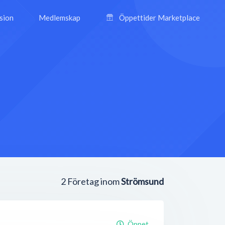
ision
Medlemskap
Öppettider Marketplace
2
Företag inom
Strömsund
Öppet