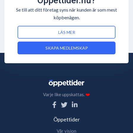
Öppettider.nu?
Se till att ditt företag syns när kunden är som mest
köpbenägen.
LÄS MER
SKAPA MEDLEMSKAP
Varje like uppskattas.
❤️
Öppettider
Vår vision