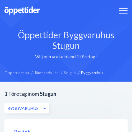
Öppettider Byggvaruhus
Stugun
Välj och vraka bland 1 företag!
Öppettider.nu
Jämtlands Län
Stugun
Byggvaruhus
1
Företag inom
Stugun
BYGGVARUHUS
Bolist