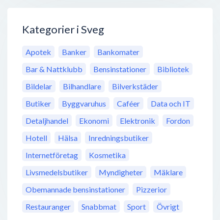
Kategorier i Sveg
Apotek
Banker
Bankomater
Bar & Nattklubb
Bensinstationer
Bibliotek
Bildelar
Bilhandlare
Bilverkstäder
Butiker
Byggvaruhus
Caféer
Data och IT
Detaljhandel
Ekonomi
Elektronik
Fordon
Hotell
Hälsa
Inredningsbutiker
Internetföretag
Kosmetika
Livsmedelsbutiker
Myndigheter
Mäklare
Obemannade bensinstationer
Pizzerior
Restauranger
Snabbmat
Sport
Övrigt