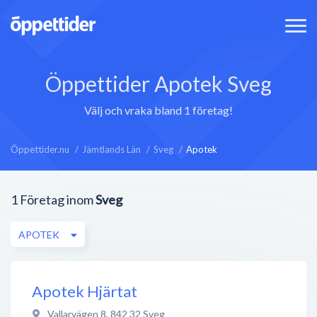
Öppettider Apotek Sveg
Välj och vraka bland 1 företag!
Öppettider.nu
Jämtlands Län
Sveg
Apotek
1
Företag inom
Sveg
APOTEK
Apotek Hjärtat
Vallarvägen 8
,
842 32
Sveg