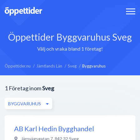
Öppettider Byggvaruhus Sveg
Välj och vraka bland 1 företag!
Öppettider.nu
Jämtlands Län
Sveg
Byggvaruhus
1
Företag inom
Sveg
BYGGVARUHUS
AB Karl Hedin Bygghandel
Järnvägsgatan 7
,
842 32
Sveg