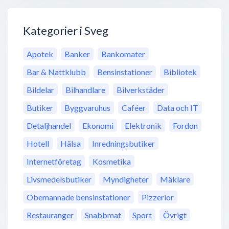
Kategorier i Sveg
Apotek
Banker
Bankomater
Bar & Nattklubb
Bensinstationer
Bibliotek
Bildelar
Bilhandlare
Bilverkstäder
Butiker
Byggvaruhus
Caféer
Data och IT
Detaljhandel
Ekonomi
Elektronik
Fordon
Hotell
Hälsa
Inredningsbutiker
Internetföretag
Kosmetika
Livsmedelsbutiker
Myndigheter
Mäklare
Obemannade bensinstationer
Pizzerior
Restauranger
Snabbmat
Sport
Övrigt