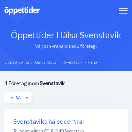
Öppettider Hälsa Svenstavik
Välj och vraka bland 1 företag!
Öppettider.nu
Jämtlands Län
Svenstavik
Hälsa
1
Företag inom
Svenstavik
HÄLSA
Svenstaviks hälsocentral
Vallmovägen 6C
,
840 40
Svenstavik