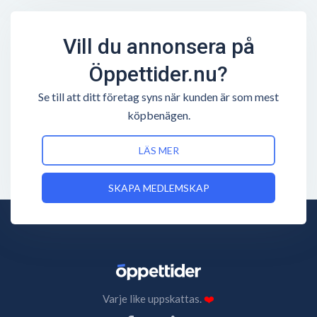
Vill du annonsera på
Öppettider.nu?
Se till att ditt företag syns när kunden är som mest
köpbenägen.
LÄS MER
SKAPA MEDLEMSKAP
Varje like uppskattas.
❤️