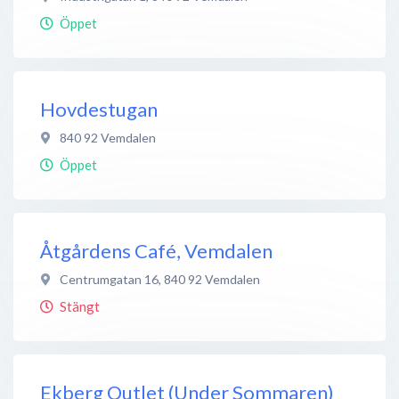
Öppet
Hovdestugan
840 92
Vemdalen
Öppet
Åtgårdens Café, Vemdalen
Centrumgatan 16
,
840 92
Vemdalen
Stängt
Ekberg Outlet (Under Sommaren)