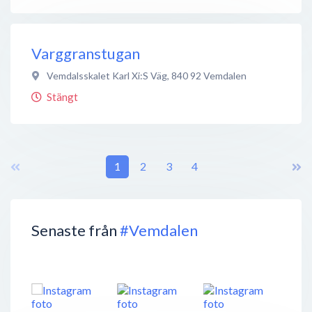
Varggranstugan
Vemdalsskalet Karl Xi:S Väg
,
840 92
Vemdalen
Stängt
1
2
3
4
Senaste från
#Vemdalen