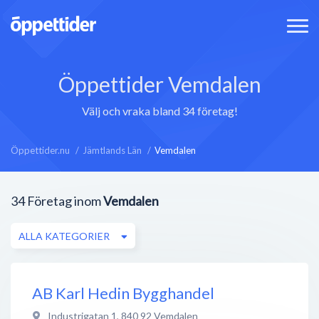
Öppettider Vemdalen
Välj och vraka bland 34 företag!
Öppettider.nu
Jämtlands Län
Vemdalen
34
Företag inom
Vemdalen
ALLA KATEGORIER
AB Karl Hedin Bygghandel
Industrigatan 1
,
840 92
Vemdalen