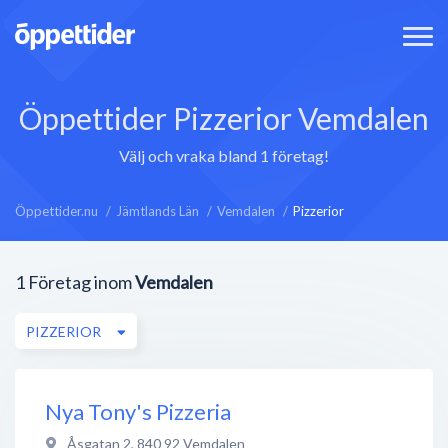
Öppettider Pizzerior Vemdalen
Välj och vraka bland 1 företag!
Öppettider.nu
Jämtlands Län
Vemdalen
Pizzerior
1
Företag inom
Vemdalen
PIZZERIOR
Nya Tony's Pizzeria
Åsgatan 2
,
840 92
Vemdalen