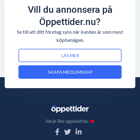
Vill du annonsera på
Öppettider.nu?
Se till att ditt företag syns när kunden är som mest
köpbenägen.
LÄS MER
SKAPA MEDLEMSKAP
Varje like uppskattas.
❤️