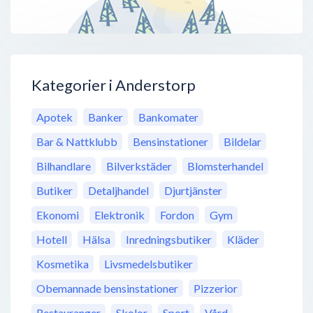
Kategorier i Anderstorp
Apotek
Banker
Bankomater
Bar & Nattklubb
Bensinstationer
Bildelar
Bilhandlare
Bilverkstäder
Blomsterhandel
Butiker
Detaljhandel
Djurtjänster
Ekonomi
Elektronik
Fordon
Gym
Hotell
Hälsa
Inredningsbutiker
Kläder
Kosmetika
Livsmedelsbutiker
Obemannade bensinstationer
Pizzerior
Restauranger
Skolor
Sport
Vård