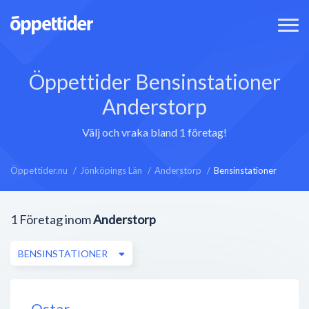
Öppettider Bensinstationer
Anderstorp
Välj och vraka bland 1 företag!
Öppettider.nu
Jönköpings Län
Anderstorp
Bensinstationer
1
Företag inom
Anderstorp
BENSINSTATIONER
Qstar