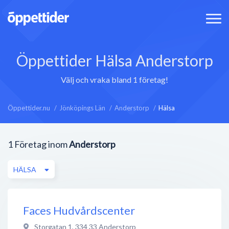
Öppettider Hälsa Anderstorp
Välj och vraka bland 1 företag!
Öppettider.nu
Jönköpings Län
Anderstorp
Hälsa
1
Företag inom
Anderstorp
HÄLSA
Faces Hudvårdscenter
Storgatan 1
,
334 33
Anderstorp