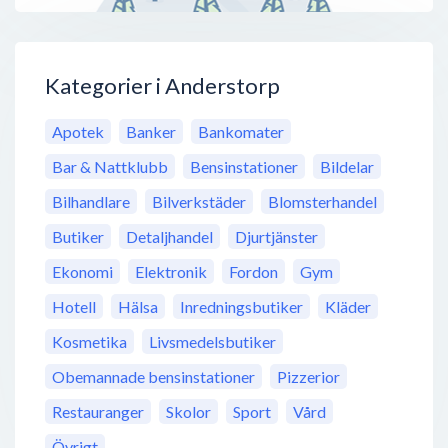
Kategorier i Anderstorp
Apotek
Banker
Bankomater
Bar & Nattklubb
Bensinstationer
Bildelar
Bilhandlare
Bilverkstäder
Blomsterhandel
Butiker
Detaljhandel
Djurtjänster
Ekonomi
Elektronik
Fordon
Gym
Hotell
Hälsa
Inredningsbutiker
Kläder
Kosmetika
Livsmedelsbutiker
Obemannade bensinstationer
Pizzerior
Restauranger
Skolor
Sport
Vård
Övrigt