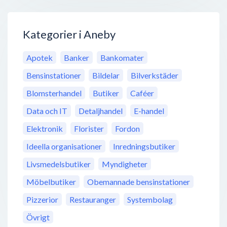
Kategorier i Aneby
Apotek
Banker
Bankomater
Bensinstationer
Bildelar
Bilverkstäder
Blomsterhandel
Butiker
Caféer
Data och IT
Detaljhandel
E-handel
Elektronik
Florister
Fordon
Ideella organisationer
Inredningsbutiker
Livsmedelsbutiker
Myndigheter
Möbelbutiker
Obemannade bensinstationer
Pizzerior
Restauranger
Systembolag
Övrigt