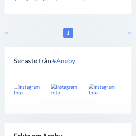
1
Senaste från
#Aneby
Fakta om Aneby