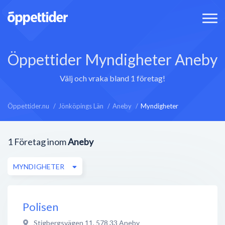
Öppettider Myndigheter Aneby
Välj och vraka bland 1 företag!
Öppettider.nu
Jönköpings Län
Aneby
Myndigheter
1
Företag inom
Aneby
MYNDIGHETER
Polisen
Stigbergsvägen 11
,
578 33
Aneby