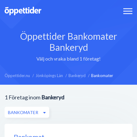
Öppettider Bankomater
Bankeryd
Välj och vraka bland 1 företag!
Öppettider.nu
Jönköpings Län
Bankeryd
Bankomater
1
Företag inom
Bankeryd
BANKOMATER
Bankomat