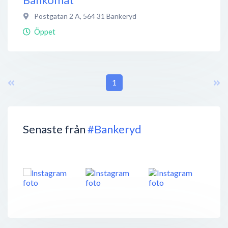
Postgatan 2 A
,
564 31
Bankeryd
Öppet
1
Senaste från
#Bankeryd