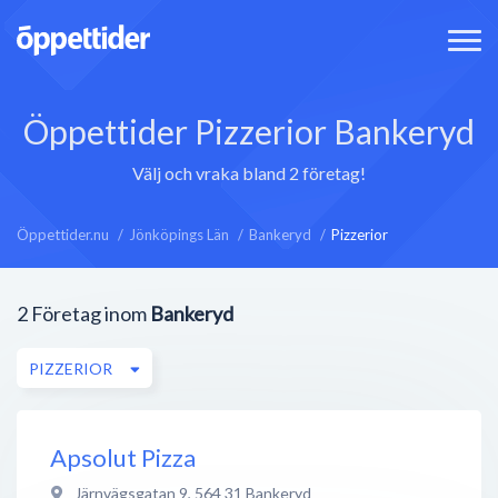
Öppettider Pizzerior Bankeryd
Välj och vraka bland 2 företag!
Öppettider.nu
Jönköpings Län
Bankeryd
Pizzerior
2
Företag inom
Bankeryd
PIZZERIOR
Apsolut Pizza
Järnvägsgatan 9
,
564 31
Bankeryd